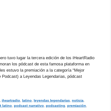
ro tuvo lugar la tercera edición de los iHeartRadio
moran los pódcast de esta famosa plataforma en
es estuvo la premiación a la categoría “Mejor
e Podcast) a Leyendas Legendarias, pódcast
,
iheartradio
,
latino
,
leyendas legendarias
,
noticia
,
 latino
,
podcast narrativo
,
podcasting
,
premiación
,