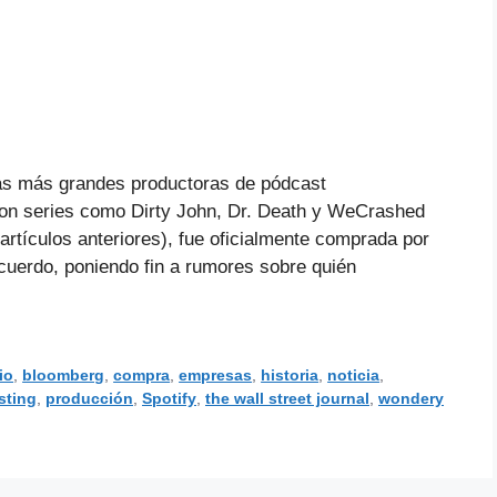
as más grandes productoras de pódcast
con series como Dirty John, Dr. Death y WeCrashed
rtículos anteriores), fue oficialmente comprada por
uerdo, poniendo fin a rumores sobre quién
io
,
bloomberg
,
compra
,
empresas
,
historia
,
noticia
,
sting
,
producción
,
Spotify
,
the wall street journal
,
wondery