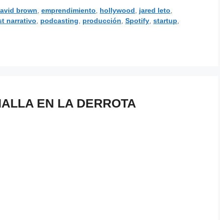
avid brown
,
emprendimiento
,
hollywood
,
jared leto
,
t narrativo
,
podcasting
,
producción
,
Spotify
,
startup
,
HALLA EN LA DERROTA