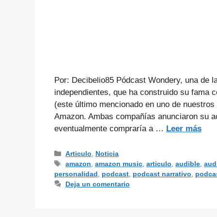
Por: Decibelio85 Pódcast Wondery, una de l
independientes, que ha construido su fama 
(este último mencionado en uno de nuestros a
Amazon. Ambas compañías anunciaron su ac
eventualmente compraría a …
Leer más
Articulo
,
Noticia
amazon
,
amazon music
,
articulo
,
audible
,
aud
personalidad
,
podcast
,
podcast narrativo
,
podca
Deja un comentario