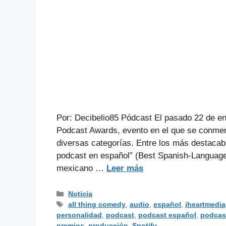
Por: Decibelio85 Pódcast El pasado 22 de ene
Podcast Awards, evento en el que se conme
diversas categorías. Entre los más destacabl
podcast en español” (Best Spanish-Languag
mexicano …
Leer más
Noticia
all thing comedy
,
audio
,
español
,
iheartmedia
personalidad
,
podcast
,
podcast español
,
podcast
premios
,
producción
,
Spotify