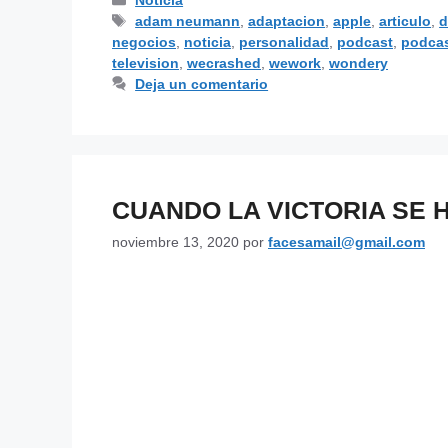
Noticia
adam neumann
,
adaptacion
,
apple
,
articulo
,
d
negocios
,
noticia
,
personalidad
,
podcast
,
podcas
television
,
wecrashed
,
wework
,
wondery
Deja un comentario
CUANDO LA VICTORIA SE 
noviembre 13, 2020
por
facesamail@gmail.com