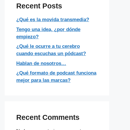
Recent Posts
¿Qué es la movida transmedia?
Tengo una idea, ¿por dónde
empiezo?
¿Qué le ocurre a tu cerebro
cuando escuchas un pódcast?
Hablan de nosotros…
¿Qué formato de podcast funciona
mejor para las marcas?
Recent Comments