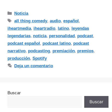
Noticia
all thing comedy
,
audio
,
español
,
iheartmedia
,
iheartradio
,
latino
,
leyendas
legendarias
,
noticia
,
personalidad
,
podcast
,
podcast español
,
podcast latino
,
podcast
narrativo
,
podcasting
,
premiación
,
premios
,
producción
,
Spotify
Deja un comentario
Buscar
Buscar