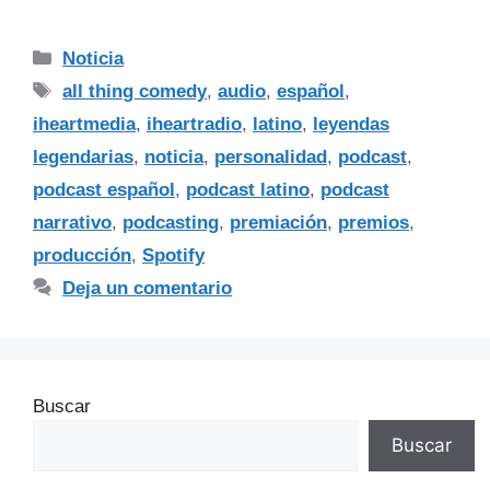
Noticia
all thing comedy
,
audio
,
español
,
iheartmedia
,
iheartradio
,
latino
,
leyendas
legendarias
,
noticia
,
personalidad
,
podcast
,
podcast español
,
podcast latino
,
podcast
narrativo
,
podcasting
,
premiación
,
premios
,
producción
,
Spotify
Deja un comentario
Buscar
Buscar