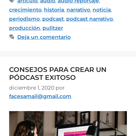
articulo
,
audio
,
audio reportaje
,
crecimiento
,
historia
,
narrativo
,
noticia
,
periodismo
,
podcast
,
podcast narrativo
,
producción
,
pulitzer
Deja un comentario
CONSEJOS PARA CREAR UN
PÓDCAST EXITOSO
diciembre 1, 2020
por
facesamail@gmail.com