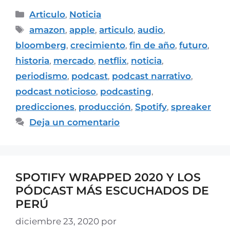
Articulo
,
Noticia
amazon
,
apple
,
articulo
,
audio
,
bloomberg
,
crecimiento
,
fin de año
,
futuro
,
historia
,
mercado
,
netflix
,
noticia
,
periodismo
,
podcast
,
podcast narrativo
,
podcast noticioso
,
podcasting
,
predicciones
,
producción
,
Spotify
,
spreaker
Deja un comentario
SPOTIFY WRAPPED 2020 Y LOS
PÓDCAST MÁS ESCUCHADOS DE
PERÚ
diciembre 23, 2020
por