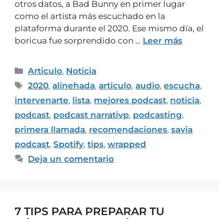
otros datos, a Bad Bunny en primer lugar
como el artista más escuchado en la
plataforma durante el 2020. Ese mismo día, el
boricua fue sorprendido con …
Leer más
Articulo
,
Noticia
2020
,
alinehada
,
articulo
,
audio
,
escucha
,
intervenarte
,
lista
,
mejores podcast
,
noticia
,
podcast
,
podcast narrativp
,
podcasting
,
primera llamada
,
recomendaciones
,
savia
podcast
,
Spotify
,
tips
,
wrapped
Deja un comentario
7 TIPS PARA PREPARAR TU