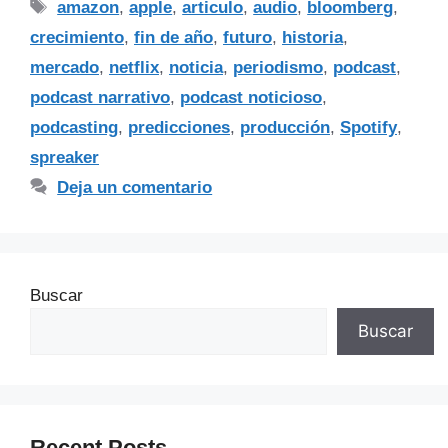
amazon
,
apple
,
articulo
,
audio
,
bloomberg
,
crecimiento
,
fin de año
,
futuro
,
historia
,
mercado
,
netflix
,
noticia
,
periodismo
,
podcast
,
podcast narrativo
,
podcast noticioso
,
podcasting
,
predicciones
,
producción
,
Spotify
,
spreaker
Deja un comentario
Buscar
Buscar
Recent Posts