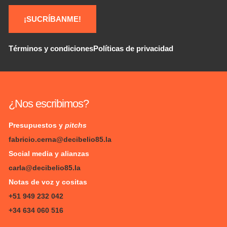
¡SUCRÍBANME!
Términos y condiciones
Políticas de privacidad
¿Nos escribimos?
Presupuestos y
pitchs
fabricio.cerna@decibelio85.la
Social media y alianzas
carla@decibelio85.la
Notas de voz y cositas
+51 949 232 042
+34 634 060 516