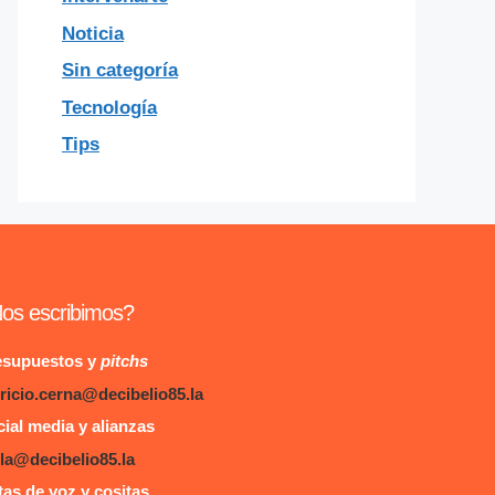
Noticia
Sin categoría
Tecnología
Tips
os escribimos?
esupuestos y
pitchs
ricio.cerna@decibelio85.la
ial media y alianzas
la@decibelio85.la
as de voz y cositas