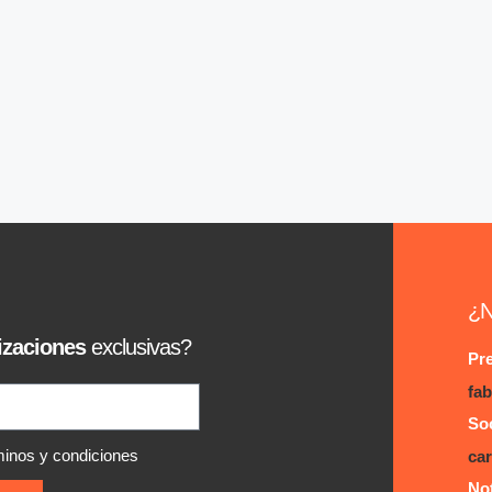
¿N
izaciones
exclusivas?
Pr
fab
Soc
minos y condiciones
car
Not