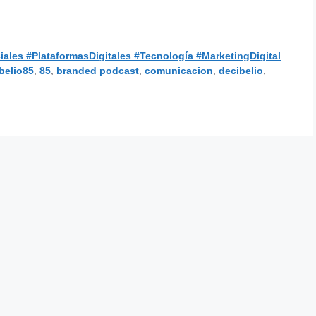
les #PlataformasDigitales #Tecnología #MarketingDigital
belio85
,
85
,
branded podcast
,
comunicacion
,
decibelio
,