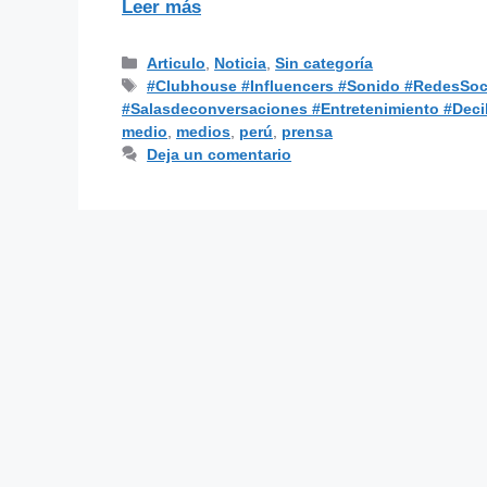
Leer más
Articulo
,
Noticia
,
Sin categoría
#Clubhouse #Influencers #Sonido #RedesSocia
#Salasdeconversaciones #Entretenimiento #Deci
medio
,
medios
,
perú
,
prensa
Deja un comentario