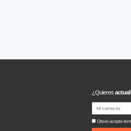
¿Quieres
actual
Obvio acepto tér