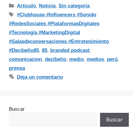
Articulo
,
Noticia
,
Sin categoría
#Clubhouse #Influencers #Sonido
#RedesSociales #PlataformasDigitales
#Tecnología #MarketingDigital
#Salasdeconversaciones #Entretenimiento
#Decibelio85
,
85
,
branded podcast
,
comunicacion
,
decibelio
,
medio
,
medios
,
perú
,
prensa
Deja un comentario
Buscar
Buscar