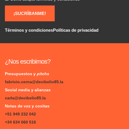
¡SUCRÍBANME!
Términos y condiciones
Políticas de privacidad
¿Nos escribimos?
Presupuestos y
pitchs
fabricio.cerna@decibelio85.la
Social media y alianzas
carla@decibelio85.la
Notas de voz y cositas
+51 949 232 042
+34 634 060 516