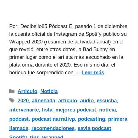
Por: Decibelio85 Pódcast El pasado 1 de diciembre
la cuenta oficial de Instagram de Spotify publicó su
Wrapped 2020 (resumen de actividad anual) en el
que reveló, entre otros datos, a Bad Bunny en
primer lugar como el artista más escuchado en la
plataforma durante el 2020. Ese mismo día, el
boricua fue sorprendido con …
Leer más
Articulo
,
Noticia
2020
,
alinehada
,
articulo
,
audio
,
escucha
,
intervenarte
,
lista
,
mejores podcast
,
noticia
,
podcast
,
podcast narrativp
,
podcasting
,
primera
llamada
,
recomendaciones
,
savia podcast
,
Spotify
,
tips
,
wrapped