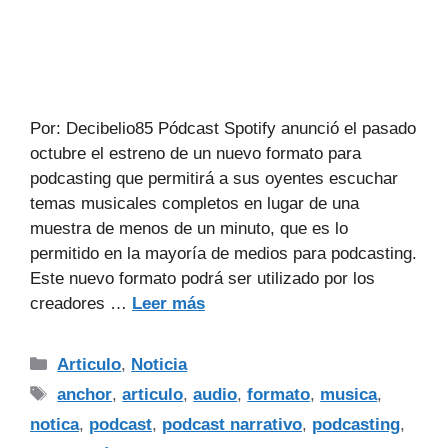
Por: Decibelio85 Pódcast Spotify anunció el pasado
octubre el estreno de un nuevo formato para
podcasting que permitirá a sus oyentes escuchar
temas musicales completos en lugar de una
muestra de menos de un minuto, que es lo
permitido en la mayoría de medios para podcasting.
Este nuevo formato podrá ser utilizado por los
creadores …
Leer más
Articulo
,
Noticia
anchor
,
articulo
,
audio
,
formato
,
musica
,
notica
,
podcast
,
podcast narrativo
,
podcasting
,