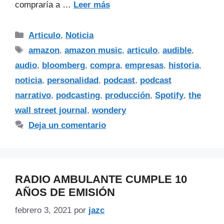
compraría a …
Leer más
Articulo
,
Noticia
amazon
,
amazon music
,
articulo
,
audible
,
audio
,
bloomberg
,
compra
,
empresas
,
historia
,
noticia
,
personalidad
,
podcast
,
podcast
narrativo
,
podcasting
,
producción
,
Spotify
,
the
wall street journal
,
wondery
Deja un comentario
RADIO AMBULANTE CUMPLE 10
AÑOS DE EMISIÓN
febrero 3, 2021
por
jazc