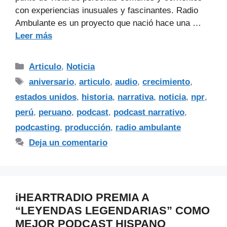
con experiencias inusuales y fascinantes. Radio
Ambulante es un proyecto que nació hace una …
Leer más
Articulo
,
Noticia
aniversario
,
articulo
,
audio
,
crecimiento
,
estados unidos
,
historia
,
narrativa
,
noticia
,
npr
,
perú
,
peruano
,
podcast
,
podcast narrativo
,
podcasting
,
producción
,
radio ambulante
Deja un comentario
iHEARTRADIO PREMIA A
“LEYENDAS LEGENDARIAS” COMO
MEJOR PODCAST HISPANO