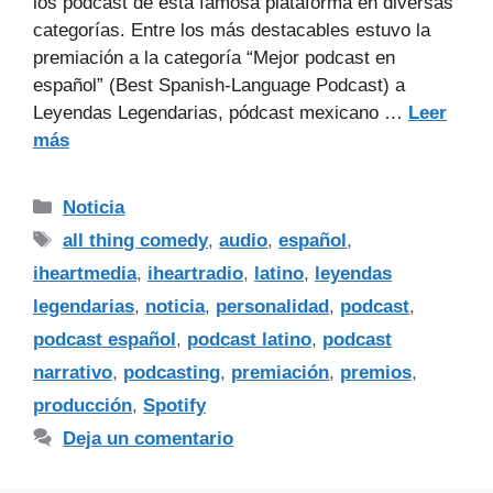
los pódcast de esta famosa plataforma en diversas
categorías. Entre los más destacables estuvo la
premiación a la categoría “Mejor podcast en
español” (Best Spanish-Language Podcast) a
Leyendas Legendarias, pódcast mexicano …
Leer
más
Noticia
all thing comedy
,
audio
,
español
,
iheartmedia
,
iheartradio
,
latino
,
leyendas
legendarias
,
noticia
,
personalidad
,
podcast
,
podcast español
,
podcast latino
,
podcast
narrativo
,
podcasting
,
premiación
,
premios
,
producción
,
Spotify
Deja un comentario