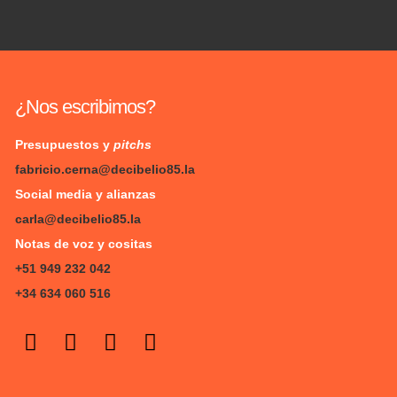
¿Nos escribimos?
Presupuestos y
pitchs
fabricio.cerna@decibelio85.la
Social media y alianzas
carla@decibelio85.la
Notas de voz y cositas
+51 949 232 042
+34 634 060 516