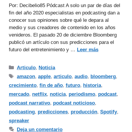
Por: Decibelio85 Pódcast A solo un par de días del
fin del año 2020 especialistas en podcasting dan a
conocer sus opiniones sobre qué le depara al
medio y sus creadores de contenido en los años
venideros. El pasado 20 de diciembre Bloomberg
publicó un artículo con sus predicciones para el
futuro del entretenimiento y …
Leer más
Articulo
,
Noticia
amazon
,
apple
,
articulo
,
audio
,
bloomberg
,
crecimiento
,
fin de año
,
futuro
,
historia
,
mercado
,
netflix
,
noticia
,
periodismo
,
podcast
,
podcast narrativo
,
podcast noticioso
,
podcasting
,
predicciones
,
producción
,
Spotify
,
spreaker
Deja un comentario