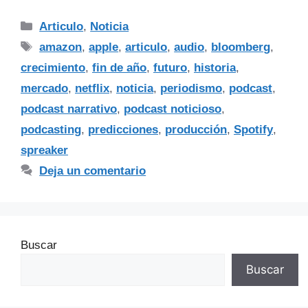
Articulo
,
Noticia
amazon
,
apple
,
articulo
,
audio
,
bloomberg
,
crecimiento
,
fin de año
,
futuro
,
historia
,
mercado
,
netflix
,
noticia
,
periodismo
,
podcast
,
podcast narrativo
,
podcast noticioso
,
podcasting
,
predicciones
,
producción
,
Spotify
,
spreaker
Deja un comentario
Buscar
Buscar