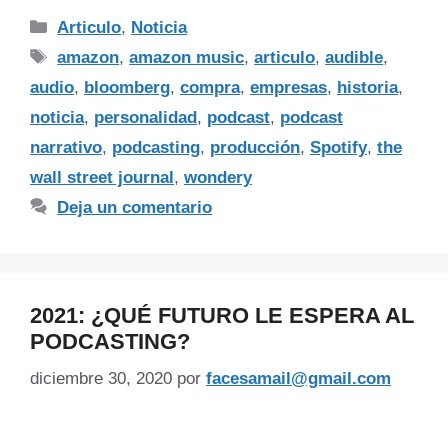
Articulo
,
Noticia
amazon
,
amazon music
,
articulo
,
audible
,
audio
,
bloomberg
,
compra
,
empresas
,
historia
,
noticia
,
personalidad
,
podcast
,
podcast
narrativo
,
podcasting
,
producción
,
Spotify
,
the
wall street journal
,
wondery
Deja un comentario
2021: ¿QUÉ FUTURO LE ESPERA AL
PODCASTING?
diciembre 30, 2020
por
facesamail@gmail.com