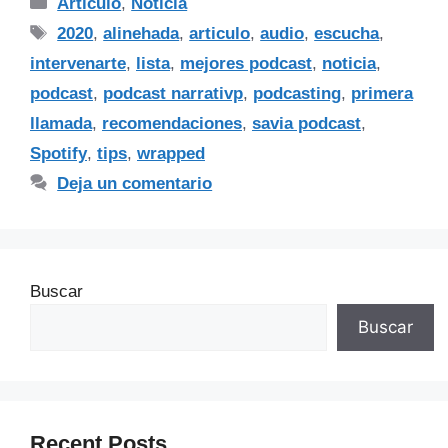
Articulo
,
Noticia
2020
,
alinehada
,
articulo
,
audio
,
escucha
,
intervenarte
,
lista
,
mejores podcast
,
noticia
,
podcast
,
podcast narrativp
,
podcasting
,
primera
llamada
,
recomendaciones
,
savia podcast
,
Spotify
,
tips
,
wrapped
Deja un comentario
Buscar
Buscar
Recent Posts