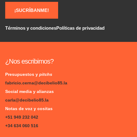
¡SUCRÍBANME!
Términos y condiciones
Políticas de privacidad
¿Nos escribimos?
Presupuestos y
pitchs
fabricio.cerna@decibelio85.la
Social media y alianzas
carla@decibelio85.la
Notas de voz y cositas
+51 949 232 042
+34 634 060 516