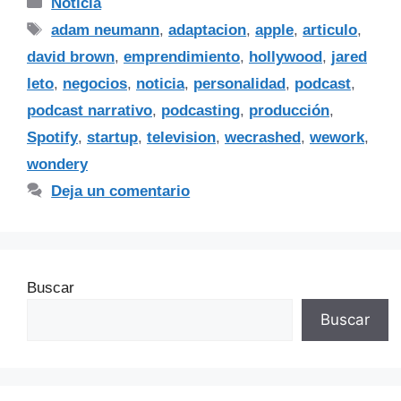
Noticia
adam neumann
,
adaptacion
,
apple
,
articulo
,
david brown
,
emprendimiento
,
hollywood
,
jared
leto
,
negocios
,
noticia
,
personalidad
,
podcast
,
podcast narrativo
,
podcasting
,
producción
,
Spotify
,
startup
,
television
,
wecrashed
,
wework
,
wondery
Deja un comentario
Buscar
Buscar