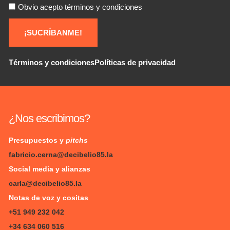
Obvio acepto términos y condiciones
¡SUCRÍBANME!
Términos y condiciones
Políticas de privacidad
¿Nos escribimos?
Presupuestos y
pitchs
fabricio.cerna@decibelio85.la
Social media y alianzas
carla@decibelio85.la
Notas de voz y cositas
+51 949 232 042
+34 634 060 516