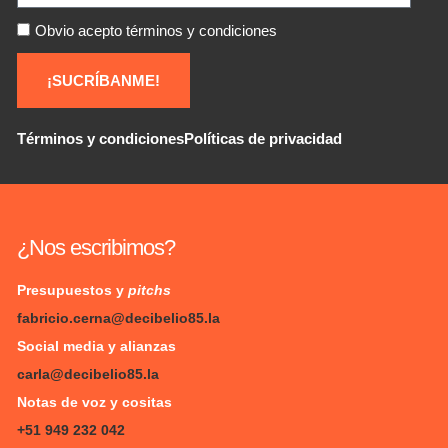
Obvio acepto términos y condiciones
¡SUCRÍBANME!
Términos y condiciones
Políticas de privacidad
¿Nos escribimos?
Presupuestos y
pitchs
fabricio.cerna@decibelio85.la
Social media y alianzas
carla@decibelio85.la
Notas de voz y cositas
+51 949 232 042