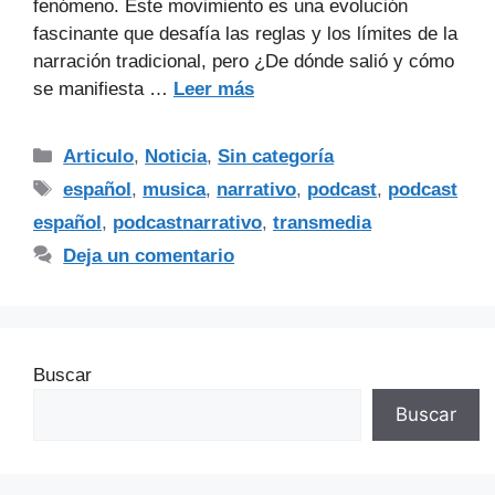
fenómeno. Este movimiento es una evolución
fascinante que desafía las reglas y los límites de la
narración tradicional, pero ¿De dónde salió y cómo
se manifiesta …
Leer más
Articulo
,
Noticia
,
Sin categoría
español
,
musica
,
narrativo
,
podcast
,
podcast
español
,
podcastnarrativo
,
transmedia
Deja un comentario
Buscar
Buscar