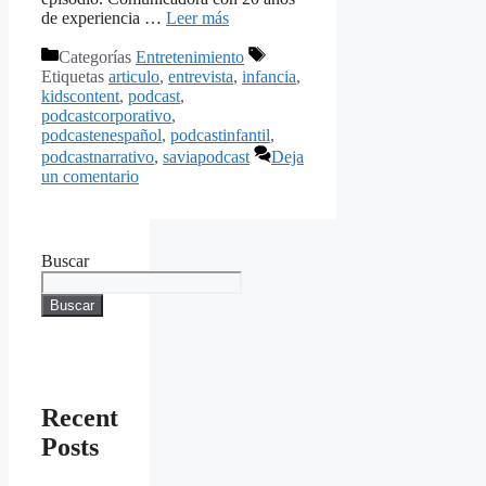
de experiencia …
Leer más
Categorías
Entretenimiento
Etiquetas
articulo
,
entrevista
,
infancia
,
kidscontent
,
podcast
,
podcastcorporativo
,
podcastenespañol
,
podcastinfantil
,
podcastnarrativo
,
saviapodcast
Deja
un comentario
Buscar
Buscar
Recent
Posts