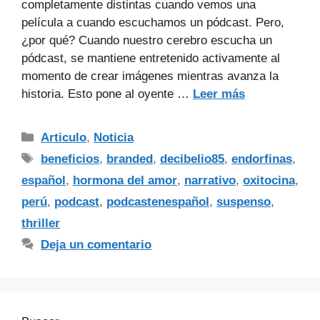
completamente distintas cuando vemos una
película a cuando escuchamos un pódcast. Pero,
¿por qué? Cuando nuestro cerebro escucha un
pódcast, se mantiene entretenido activamente al
momento de crear imágenes mientras avanza la
historia. Esto pone al oyente …
Leer más
Articulo
,
Noticia
beneficios
,
branded
,
decibelio85
,
endorfinas
,
español
,
hormona del amor
,
narrativo
,
oxitocina
,
perú
,
podcast
,
podcastenespañol
,
suspenso
,
thriller
Deja un comentario