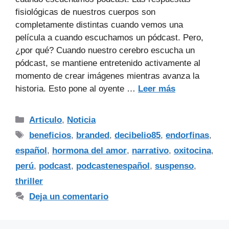
fisiológicas de nuestros cuerpos son
completamente distintas cuando vemos una
película a cuando escuchamos un pódcast. Pero,
¿por qué? Cuando nuestro cerebro escucha un
pódcast, se mantiene entretenido activamente al
momento de crear imágenes mientras avanza la
historia. Esto pone al oyente …
Leer más
Articulo
,
Noticia
beneficios
,
branded
,
decibelio85
,
endorfinas
,
español
,
hormona del amor
,
narrativo
,
oxitocina
,
perú
,
podcast
,
podcastenespañol
,
suspenso
,
thriller
Deja un comentario