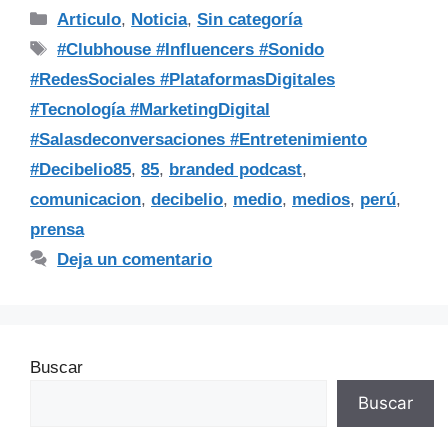
Articulo
,
Noticia
,
Sin categoría
#Clubhouse #Influencers #Sonido
#RedesSociales #PlataformasDigitales
#Tecnología #MarketingDigital
#Salasdeconversaciones #Entretenimiento
#Decibelio85
,
85
,
branded podcast
,
comunicacion
,
decibelio
,
medio
,
medios
,
perú
,
prensa
Deja un comentario
Buscar
Buscar